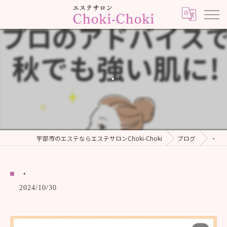
・
宇部市のエステならエステサロンChoki-Choki
ブログ
・
・
2024/10/30