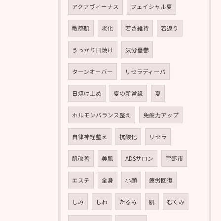
アクアヴィーナス
フェイシャル夏
敏感肌
老化
若さ維持
若返り
うっかり日焼け
気分憂鬱
ターンオーバー
リセラディーバ
日焼け止め
夏の新常識
夏
ホルモンバランス整え
免疫力アップ
自律神経整え
抗酸化
リセラ
肌改善
美肌
ADSサロン
宇部市
エステ
全身
小顔
疲労回復
しみ
しわ
たるみ
肌
むくみ